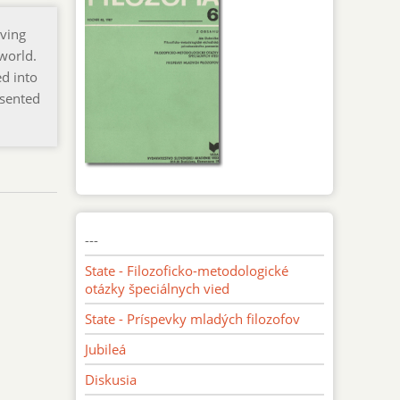
lving
world.
d into
esented
---
State - Filozoficko-metodologické
otázky špeciálnych vied
State - Príspevky mladých filozofov
Jubileá
Diskusia