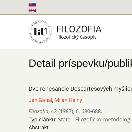
Skočiť
na
hlavný
FILOZOFIA
obsah
Filozofický časopis
Detail príspevku/publi
Dve renesancie Descartesových myšlie
Ján Gatial
,
Milan Hejný
Filozofia
,
42 (1987)
,
6
,
680-688.
Typ článku:
State - Filozoficko-metodolog
Abstrakt