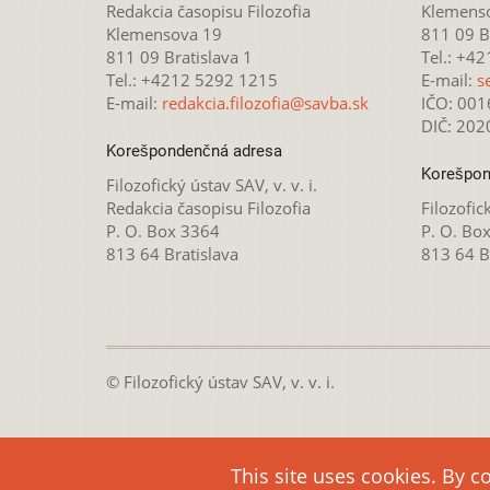
Redakcia časopisu Filozofia
Klemens
Klemensova 19
811 09 Br
811 09 Bratislava 1
Tel.: +4
Tel.: +4212 5292 1215
E-mail:
s
E-mail:
redakcia.filozofia@savba.sk
IČO: 00
DIČ: 20
Korešpondenčná adresa
Korešpon
Filozofický ústav SAV, v. v. i.
Redakcia časopisu Filozofia
Filozofick
P. O. Box 3364
P. O. Bo
813 64 Bratislava
813 64 B
© Filozofický ústav SAV, v. v. i.
Táto webová stránka je
This site uses cookies. By c