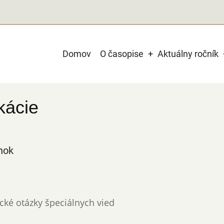
Main
Domov
O časopise
Aktuálny ročník
navigation
kácie
nok
ické otázky špeciálnych vied