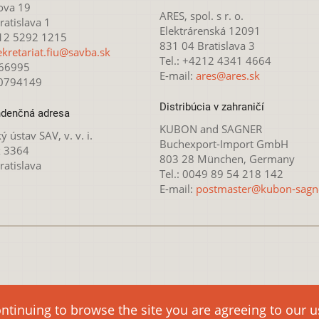
ova 19
ARES, spol. s r. o.
atislava 1
Elektrárenská 12091
212 5292 1215
831 04 Bratislava 3
ekretariat.fiu@savba.sk
Tel.: +4212 4341 4664
166995
E-mail:
ares@ares.sk
20794149
Distribúcia v zahraničí
denčná adresa
KUBON and SAGNER
ý ústav SAV, v. v. i.
Buchexport-Import GmbH
x 3364
803 28 München, Germany
ratislava
Tel.: 0049 89 54 218 142
E-mail:
postmaster@kubon-sagn
 licencovaná pod
Creative Commons Attribution-NonCommercial 4.
ontinuing to browse the site you are agreeing to our 