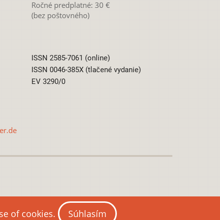
Ročné predplatné: 30 €
(bez poštovného)
ISSN 2585-7061 (online)
ISSN 0046-385X (tlačené vydanie)
EV 3290/0
er.de
0 International License
use of cookies.
Súhlasím