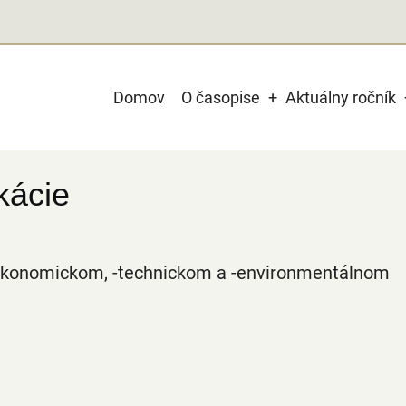
Main
Domov
O časopise
Aktuálny ročník
navigation
kácie
ko-ekonomickom, -technickom a -environmentálnom