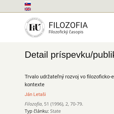
Skočiť
na
hlavný
FILOZOFIA
obsah
Filozofický časopis
Detail príspevku/publi
Trvalo udržateľný rozvoj vo filozofic
kontexte
Ján Letaši
Filozofia
,
51 (1996)
,
2
,
70-79.
Typ článku:
State