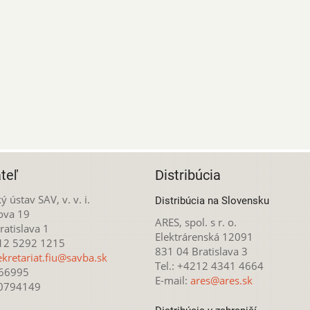
teľ
Distribúcia
ý ústav SAV, v. v. i.
Distribúcia na Slovensku
ova 19
ARES, spol. s r. o.
atislava 1
Elektrárenská 12091
212 5292 1215
831 04 Bratislava 3
ekretariat.fiu@savba.sk
Tel.: +4212 4341 4664
166995
E-mail:
ares@ares.sk
20794149