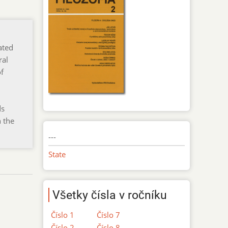
ated
ral
of
ds
n the
---
State
Všetky čísla v ročníku
Číslo 1
Číslo 7
Číslo 2
Číslo 8