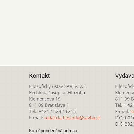
Kontakt
Vydava
Filozofický ústav SAV, v. v. i.
Filozofick
Redakcia časopisu Filozofia
Klemens
Klemensova 19
811 09 Br
811 09 Bratislava 1
Tel.: +4
Tel.: +4212 5292 1215
E-mail:
s
E-mail:
redakcia.filozofia@savba.sk
IČO: 00
DIČ: 20
Korešpondenčná adresa