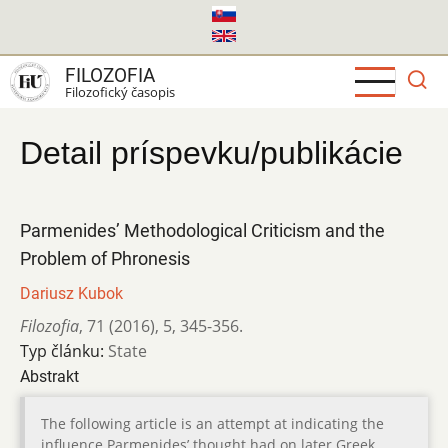
Skočiť
na
hlavný
FILOZOFIA
obsah
Filozofický časopis
Detail príspevku/publikácie
Parmenides’ Methodological Criticism and the
Problem of Phronesis
Dariusz Kubok
Filozofia
,
71 (2016)
,
5
,
345-356.
Typ článku:
State
Abstrakt
The following article is an attempt at indicating the
influence Parmenides’ thought had on later Greek