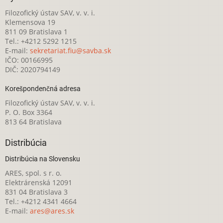
Filozofický ústav SAV, v. v. i.
Klemensova 19
811 09 Bratislava 1
Tel.: +4212 5292 1215
E-mail:
sekretariat.fiu@savba.sk
IČO: 00166995
DIČ: 2020794149
Korešpondenčná adresa
Filozofický ústav SAV, v. v. i.
P. O. Box 3364
813 64 Bratislava
Distribúcia
Distribúcia na Slovensku
ARES, spol. s r. o.
Elektrárenská 12091
831 04 Bratislava 3
Tel.: +4212 4341 4664
E-mail:
ares@ares.sk