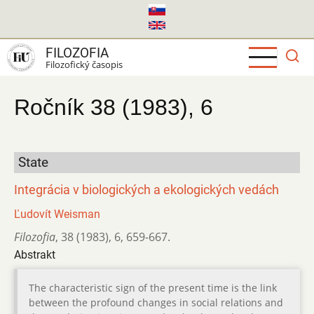
Skočiť
na
hlavný
FILOZOFIA
obsah
Filozofický časopis
Ročník 38 (1983), 6
State
Integrácia v biologických a ekologických vedách
Ľudovít Weisman
Filozofia
,
38 (1983)
,
6
,
659-667.
Abstrakt
The characteristic sign of the present time is the link
between the profound changes in social relations and