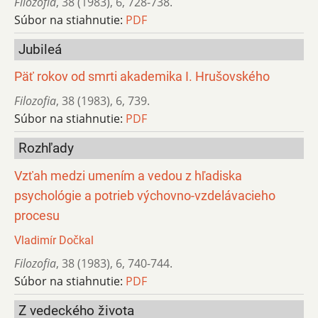
Filozofia
,
38 (1983)
,
6
,
728-738.
Súbor na stiahnutie:
PDF
Jubileá
Päť rokov od smrti akademika I. Hrušovského
Filozofia
,
38 (1983)
,
6
,
739.
Súbor na stiahnutie:
PDF
Rozhľady
Vzťah medzi umením a vedou z hľadiska
psychológie a potrieb výchovno-vzdelávacieho
procesu
Vladimír Dočkal
Filozofia
,
38 (1983)
,
6
,
740-744.
Súbor na stiahnutie:
PDF
Z vedeckého života