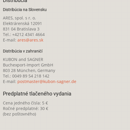
Distribúcia
Distribúcia na Slovensku
ARES, spol. s r. o.
Elektrárenská 12091
831 04 Bratislava 3
Tel.: +4212 4341 4664
E-mail:
ares@ares.sk
Distribúcia v zahraničí
KUBON and SAGNER
Buchexport-Import GmbH
803 28 München, Germany
Tel.: 0049 89 54 218 142
E-mail:
postmaster@kubon-sagner.de
Predplatné tlačeného vydania
Cena jedného čísla: 5 €
Ročné predplatné: 30 €
(bez poštovného)