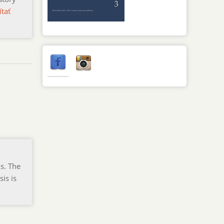
ítať
s. The
is is