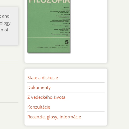
t and
eology
on of
State a diskusie
Dokumenty
Z vedeckého života
Konzultácie
Recenzie, glosy, informácie