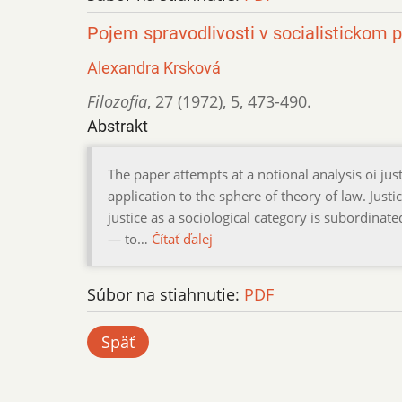
Pojem spravodlivosti v socialistickom 
Alexandra Krsková
Filozofia
,
27 (1972)
,
5
,
473-490.
Abstrakt
The paper attempts at a notional analysis oi just
application to the sphere of theory of law. Justic
justice as a sociological category is subordinat
— to…
Čítať ďalej
Súbor na stiahnutie:
PDF
Späť