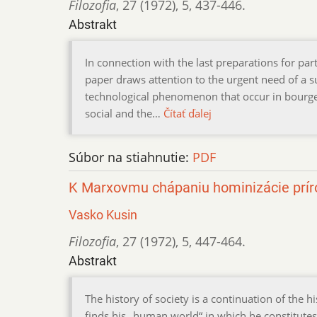
Filozofia
,
27 (1972)
,
5
,
437-446.
Abstrakt
In connection with the last preparations for par
paper draws attention to the urgent need of a su
technological phenomenon that occur in bourgeo
social and the…
Čítať ďalej
Súbor na stiahnutie:
PDF
K Marxovmu chápaniu hominizácie prír
Vasko Kusin
Filozofia
,
27 (1972)
,
5
,
447-464.
Abstrakt
The history of society is a continuation of the his
finds his „human world“ in which he constitutes