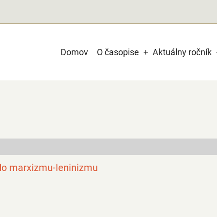
Main
Domov
O časopise
Aktuálny ročník
navigation
s do marxizmu-leninizmu