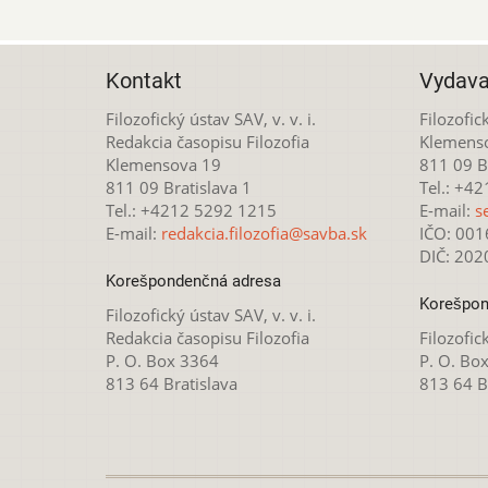
Kontakt
Vydava
Filozofický ústav SAV, v. v. i.
Filozofick
Redakcia časopisu Filozofia
Klemens
Klemensova 19
811 09 Br
811 09 Bratislava 1
Tel.: +4
Tel.: +4212 5292 1215
E-mail:
s
E-mail:
redakcia.filozofia@savba.sk
IČO: 00
DIČ: 20
Korešpondenčná adresa
Korešpon
Filozofický ústav SAV, v. v. i.
Redakcia časopisu Filozofia
Filozofick
P. O. Box 3364
P. O. Bo
813 64 Bratislava
813 64 B