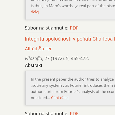
is thus, in Marx’s words, „a real part of the hi
ďalej
Súbor na stiahnutie:
PDF
Integrita spoločnosti v poňatí Charlesa 
Alfréd Štuller
Filozofia
,
27 (1972)
,
5
,
465-472.
Abstrakt
In the present paper the author tries to analyze 
„societary system“, as Fourier introduces them
author starts from Fourier’s analysis of the econ
onesided…
Čítať ďalej
Súbor na stiahnutie:
PDF