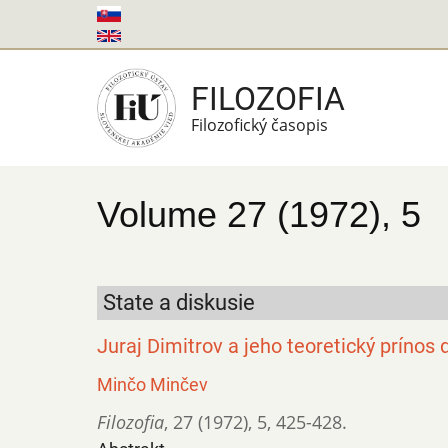
Skočiť
na
hlavný
FILOZOFIA
obsah
Filozofický časopis
Volume 27 (1972), 5
State a diskusie
Juraj Dimitrov a jeho teoretický príno
Minčo Minčev
Filozofia
,
27 (1972)
,
5
,
425-428.