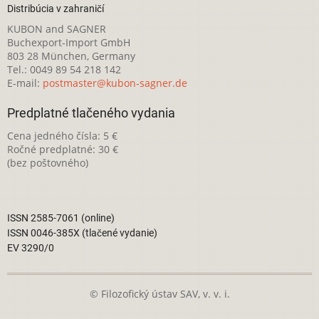
Distribúcia v zahraničí
KUBON and SAGNER
Buchexport-Import GmbH
803 28 München, Germany
Tel.: 0049 89 54 218 142
E-mail:
postmaster@kubon-sagner.de
Predplatné tlačeného vydania
Cena jedného čísla: 5 €
Ročné predplatné: 30 €
(bez poštovného)
ISSN 2585-7061 (online)
ISSN 0046-385X (tlačené vydanie)
EV 3290/0
© Filozofický ústav SAV, v. v. i.