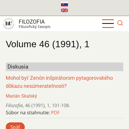
Skočiť
na
hlavný
FILOZOFIA
obsah
Filozofický časopis
Volume 46 (1991), 1
Diskusia
Mohol byť Zenón inšpirátorom pytagorovského
dôkazu nesúmerateľnosti?
Marián Skalský
Filozofia
,
46 (1991)
,
1
,
101-108.
Súbor na stiahnutie:
PDF
Späť