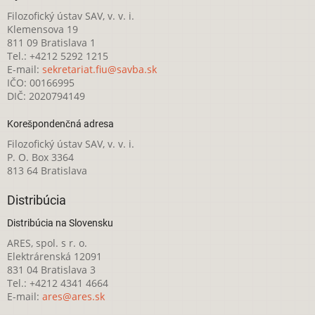
Filozofický ústav SAV, v. v. i.
Klemensova 19
811 09 Bratislava 1
Tel.: +4212 5292 1215
E-mail:
sekretariat.fiu@savba.sk
IČO: 00166995
DIČ: 2020794149
Korešpondenčná adresa
Filozofický ústav SAV, v. v. i.
P. O. Box 3364
813 64 Bratislava
Distribúcia
Distribúcia na Slovensku
ARES, spol. s r. o.
Elektrárenská 12091
831 04 Bratislava 3
Tel.: +4212 4341 4664
E-mail:
ares@ares.sk