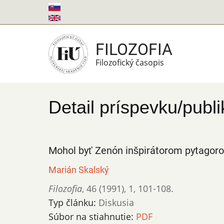
Skočiť
na
hlavný
FILOZOFIA
obsah
Filozofický časopis
Detail príspevku/publi
Mohol byť Zenón inšpirátorom pytagor
Marián Skalský
Filozofia
,
46 (1991)
,
1
,
101-108.
Typ článku:
Diskusia
Súbor na stiahnutie:
PDF