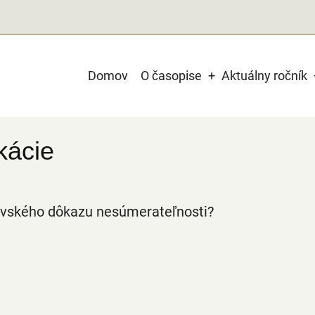
Main
Domov
O časopise
Aktuálny ročník
navigation
kácie
ovského dôkazu nesúmerateľnosti?