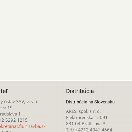
teľ
Distribúcia
ý ústav SAV, v. v. i.
Distribúcia na Slovensku
ova 19
ARES, spol. s r. o.
atislava 1
Elektrárenská 12091
212 5292 1215
831 04 Bratislava 3
ekretariat.fiu@savba.sk
Tel.: +4212 4341 4664