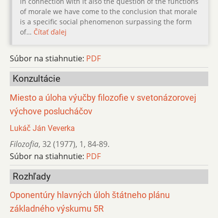
in connection with it also the question of the functions
of morale we have come to the conclusion that morale
is a specific social phenomenon surpassing the form
of…
Čítať ďalej
Súbor na stiahnutie:
PDF
Konzultácie
Miesto a úloha výučby filozofie v svetonázorovej
výchove poslucháčov
Lukáč Ján Veverka
Filozofia
,
32 (1977)
,
1
,
84-89.
Súbor na stiahnutie:
PDF
Rozhľady
Oponentúry hlavných úloh štátneho plánu
základného výskumu 5R