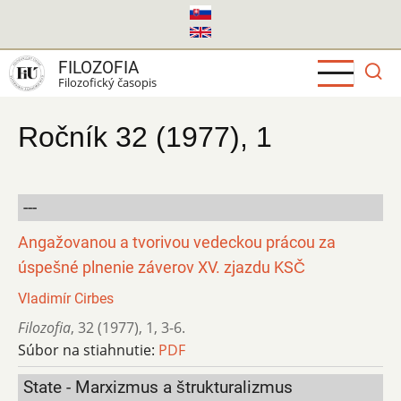
Skočiť
na
hlavný
FILOZOFIA
obsah
Filozofický časopis
Ročník 32 (1977), 1
---
Angažovanou a tvorivou vedeckou prácou za
úspešné plnenie záverov XV. zjazdu KSČ
Vladimír Cirbes
Filozofia
,
32 (1977)
,
1
,
3-6.
Súbor na stiahnutie:
PDF
State - Marxizmus a štrukturalizmus