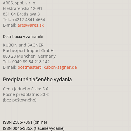
ARES, spol. s r. o.
Elektrárenská 12091
831 04 Bratislava 3
Tel.: +4212 4341 4664
E-mail:
ares@ares.sk
Distribúcia v zahraničí
KUBON and SAGNER
Buchexport-Import GmbH
803 28 München, Germany
Tel.: 0049 89 54 218 142
E-mail:
postmaster@kubon-sagner.de
Predplatné tlačeného vydania
Cena jedného čísla: 5 €
Ročné predplatné: 30 €
(bez poštovného)
ISSN 2585-7061 (online)
ISSN 0046-385X (tlačené vydanie)