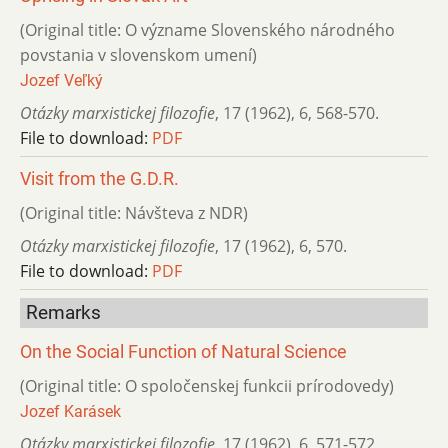
(Original title: O význame Slovenského národného
povstania v slovenskom umení)
Jozef Veľký
Otázky marxistickej filozofie
,
17 (1962)
,
6
,
568-570.
File to download:
PDF
Visit from the G.D.R.
(Original title: Návšteva z NDR)
Otázky marxistickej filozofie
,
17 (1962)
,
6
,
570.
File to download:
PDF
Remarks
On the Social Function of Natural Science
(Original title: O spoločenskej funkcii prírodovedy)
Jozef Karásek
Otázky marxistickej filozofie
,
17 (1962)
,
6
,
571-572.