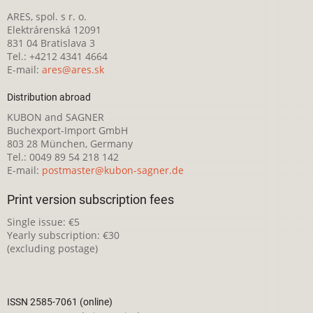
ARES, spol. s r. o.
Elektrárenská 12091
831 04 Bratislava 3
Tel.: +4212 4341 4664
E-mail:
ares@ares.sk
Distribution abroad
KUBON and SAGNER
Buchexport-Import GmbH
803 28 München, Germany
Tel.: 0049 89 54 218 142
E-mail:
postmaster@kubon-sagner.de
Print version subscription fees
Single issue: €5
Yearly subscription: €30
(excluding postage)
ISSN 2585-7061 (online)