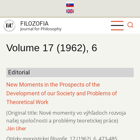
Skip
to
main
FILOZOFIA
content
Journal for Philosophy
Volume 17 (1962), 6
Editorial
New Moments in the Prospects of the
Development of our Society and Problems of
Theoretical Work
(Original title: Nové momenty vo výhľadoch rozvoja
našej spoločnosti a problémy teoretickej práce)
Ján Uher
Otázky marxistickej filozofie
,
17 (1962)
,
6
,
473-485.