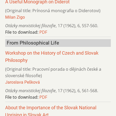
A Useful Monograph on Diderot
(Original title: Prínosná monografia o Diderotovi)
Milan Zigo
Otázky marxistickej filozofie
,
17 (1962)
,
6
,
557-560.
File to download:
PDF
From Philosophical Life
Workshop on the History of Czech and Slovak
Philosophy
(Original title: Pracovní porada o dějinách české a
slovenské filosofie)
Jaroslava Pešková
Otázky marxistickej filozofie
,
17 (1962)
,
6
,
561-568.
File to download:
PDF
About the Importance of the Slovak National
Uprising in Slovak Art